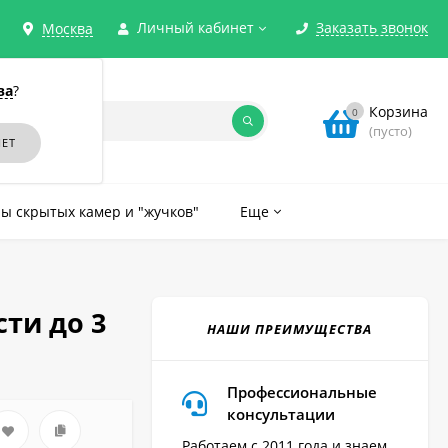
Личный кабинет
Заказать звонок
Москва
ва
?
Корзина
0
(пусто)
ы скрытых камер и "жучков"
Еще
ти до 3
НАШИ ПРЕИМУЩЕСТВА
Профессиональные
консультации
Работаем с 2011 года и знаем