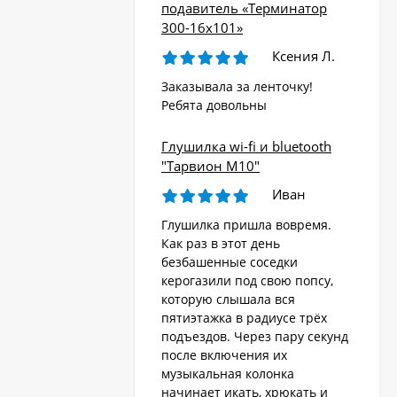
подавитель «Терминатор
300-16х101»
Ксения Л.
Заказывала за ленточку!
Ребята довольны
Глушилка wi-fi и bluetooth
"Тарвион M10"
Иван
Глушилка пришла вовремя.
Как раз в этот день
безбашенные соседки
керогазили под свою попсу,
которую слышала вся
пятиэтажка в радиусе трёх
подъездов. Через пару секунд
после включения их
музыкальная колонка
начинает икать, хрюкать и