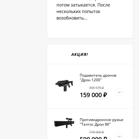
потом затыкается. После
нескольких попыток
возобновить...
АКЦИЯ!
Подавитель дронов
"Дрон 1200"
305 975
₽
159 000
₽
Противодронное ружье
"Телтос Дрон 8К"
778 000
₽