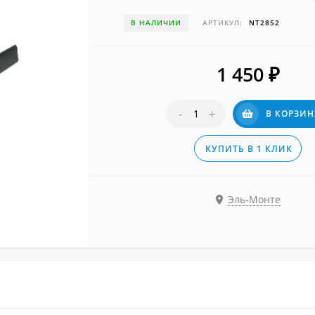
В НАЛИЧИИ
АРТИКУЛ:
NT2852
1 450
₽
-
+
В КОРЗИН
КУПИТЬ В 1 КЛИК
Эль-Монте