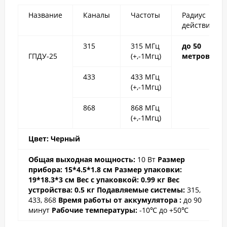
Название
Каналы
Частоты
Радиус
действия
315
315 МГц
до 50
ГПДУ-25
(+,-1Мгц)
метров
433
433 МГц
(+,-1Мгц)
868
868 МГц
(+,-1Мгц)
Цвет: Черный
Общая выходная мощность:
10 Вт
Размер
прибора: 15*4.5*1.8 cм
Размер упаковки:
19*18.3*3 см
Вес с упаковкой: 0.99 кг
Вес
устройств
а: 0.5 кг
Подавляемые системы:
315,
433, 868
Время работы от аккумулятора
:
до 90
минут
Рабочие температуры
:
-10℃ до +50℃