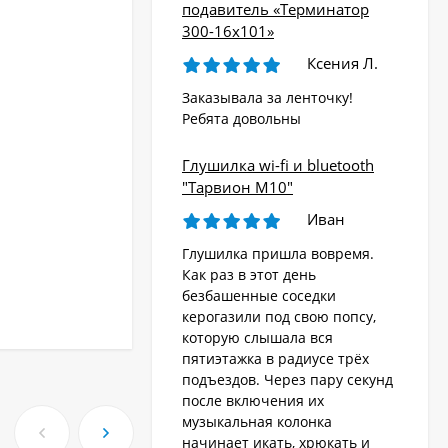
подавитель «Терминатор
300-16х101»
Ксения Л.
Заказывала за ленточку!
Ребята довольны
Глушилка wi-fi и bluetooth
"Тарвион M10"
Иван
Глушилка пришла вовремя.
Как раз в этот день
безбашенные соседки
керогазили под свою попсу,
которую слышала вся
пятиэтажка в радиусе трёх
подъездов. Через пару секунд
после включения их
музыкальная колонка
начинает икать, хрюкать и