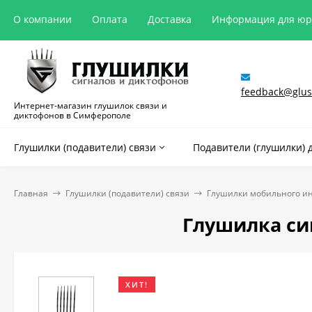
О компании
Оплата
Доставка
Информация для ю
feedback@glush
Интернет-магазин глушилок связи и
диктофонов в Симферополе
Глушилки (подавители) связи
Подавители (глушилки) 
Главная
Глушилки (подавители) связи
Глушилки мобильного и
Глушилка сиг
ХИТ!