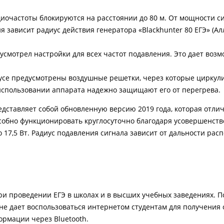
иочастоты блокируются на расстоянии до 80 м. От мощности с
 зависит радиус действия генератора «Blackhunter 80 ЕГЭ» (Ал
смотрел настройки для всех частот подавления. Это дает возм
се предусмотрены воздушные решетки, через которые циркули
спользовании аппарата надежно защищают его от перегрева.
редставляет собой обновленную версию 2019 года, которая отли
особно функционировать круглосуточно благодаря усовершенст
17,5 Вт. Радиус подавления сигнала зависит от дальности рас
при проведении ЕГЭ в школах и в высших учебных заведениях. 
не дает воспользоваться интернетом студентам для получения 
ормации через Bluetooth.