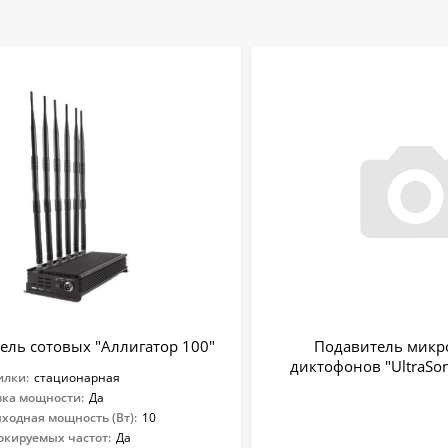
ель сотовых "Аллигатор 100"
Подавитель микр
диктофонов "UltraSon
илки:
стационарная
вка мощности:
Да
ходная мощность (Вт):
10
окируемых частот:
Да