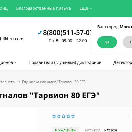
рлиц
Благодарственные письма
Еще
Ваш город
Моск
8(800)511-57-07
ilki.ru.com
Пн-Вс 09:00—22:00
дронов
Подавители (глушилки) диктофонов
Детектор
нтернета
Глушилка сигналов "Тарвион ​80 ЕГЭ"
налов "Тарвион ​80 ЕГЭ"
В НАЛИЧИИ
АРТИКУЛ:
NT2920