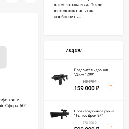
потом затыкается. После
нескольких попыток
возобновить...
АКЦИЯ!
Подавитель дронов
"Дрон 1200"
305 975
₽
159 000
₽
офонов и
Подавитель сигнала
ic Сфера-60"
"Терминатор-40 ОФИС"
Противодронное ружье
Тип глушилки:
стационарная
"Телтос Дрон 8К"
Регулировка мощности:
Нет
778 000
₽
Общая выходная мощность (Вт):
10