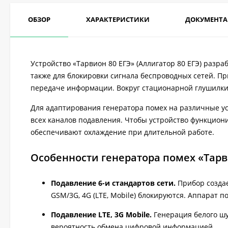
ОБЗОР
ХАРАКТЕРИСТИКИ
ДОКУМЕНТ
Устройство «Тарвион 80 ЕГЭ» (Аллигатор 80 ЕГЭ) разра
также для блокировки сигнала беспроводных сетей. П
передаче информации. Вокруг стационарной глушилки с
Для адаптирования генератора помех на различные у
всех каналов подавления. Чтобы устройство функцион
обеспечивают охлаждение при длительной работе.
Особенности генератора помех «Тарв
Подавление 6-и стандартов сети.
Прибор создае
GSM/3G, 4G (LTE, Mobile) блокируются. Аппарат п
Подавление LTE, 3G Mobile.
Генерация белого шу
вероятность обмена цифровой информацией.