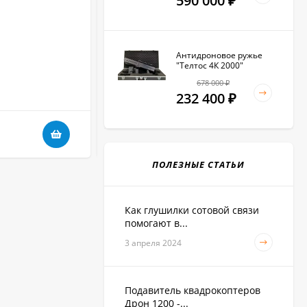
590 000
₽
Выбор блокируемых частот:
Нет
Блокируемые частоты:
GSM-900 МГц, GSM-
1800 МГц, GSM-1900 МГц, 3G-2100 МГц, 4G
(Mobile), 4G (LTE), Wi-Fi-2.4 ГГц, Bluetooth, UHV
Антидроновое ружье
400-470
"Телтос 4К 2000"
678 000
₽
В НАЛИЧИИ
232 400
₽
23 630
₽
ПОЛЕЗНЫЕ СТАТЬИ
Как глушилки сотовой связи
помогают в...
3 апреля 2024
Подавитель квадрокоптеров
Дрон 1200 -...