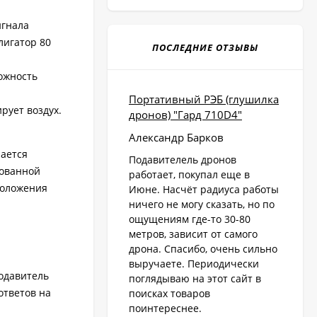
игнала
лигатор 80
ПОСЛЕДНИЕ ОТЗЫВЫ
ожность
Портативный РЭБ (глушилка
рует воздух.
дронов) "Гард 710D4"
Александр Барков
чается
Подавителель дронов
вованной
работает, покупал еще в
положения
Июне. Насчёт радиуса работы
ничего не могу сказать, но по
ощущениям где-то 30-80
метров, зависит от самого
дрона. Спасибо, очень сильно
выручаете. Периодически
Подавитель
поглядываю на этот сайт в
ответов на
поисках товаров
поинтереснее.