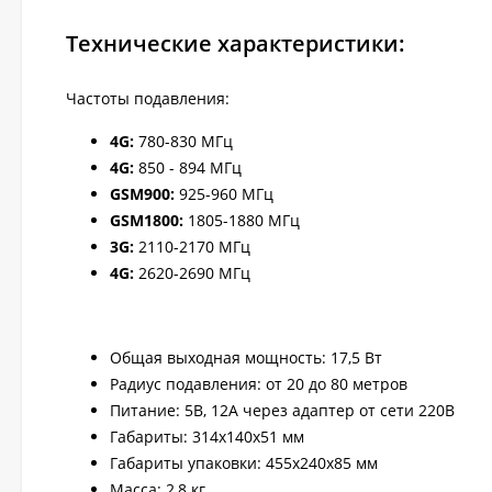
Технические характеристики:
Частоты подавления:
4G:
780-830 МГц
4G
:
850 - 894 МГц
GSM900
:
925-960 МГц
GSM1800
:
1805-1880 МГц
3G
:
2110-2170 МГц
4G
:
2620-2690 МГц
Общая выходная мощность: 17,5 Вт
Радиус подавления: от 20 до 80 метров
Питание: 5В, 12А через адаптер от сети 220В
Габариты: 314х140х51 мм
Габариты упаковки: 455х240х85 мм
Масса: 2,8 кг