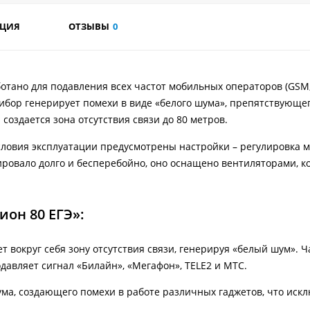
АЦИЯ
ОТЗЫВЫ
0
ботано для подавления всех частот мобильных операторов (GSM, 
рибор генерирует помехи в виде «белого шума», препятствующе
оздается зона отсутствия связи до 80 метров.
словия эксплуатации предусмотрены настройки – регулировка 
ировало долго и бесперебойно, оно оснащено вентиляторами, к
ион 80 ЕГЭ»:
т вокруг себя зону отсутствия связи, генерируя «белый шум». 
одавляет сигнал «Билайн», «Мегафон», TELE2 и MTC.
ма, создающего помехи в работе различных гаджетов, что иск