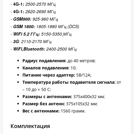
-
4G-1:
2500-2570 МГц
-
4G-1:
2620-2690 МГц
-
GSM900:
925-960 МГц
-
GSM 1800:
1805-1880 МГц (DCS)
-
WiFi
5.2 ГГц
:
5150-5350
МГц
-
3G
: 2110-2170 МГц
-
WiFi,
Bluetooth
:
2400-2500 МГц
Радиус подавления:
до 40 метров;
Каналов подавления:
10;
Питание через адаптер:
5В/12А;
Температура работы подавителя сигнала:
от
– 10 до + 50 С;
Размеры с антеннами:
375х400х32 мм;
Размер без антенн:
375х105х32 мм;
Вес с антеннами:
1560 грамм.
Комплектация