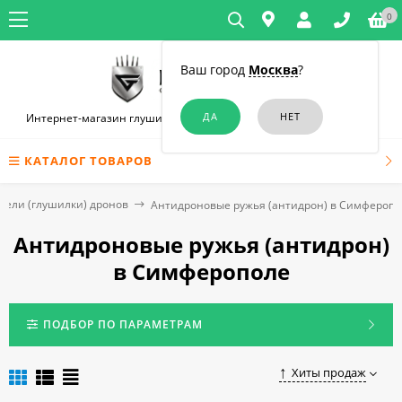
0
Ваш город
Москва
?
Интернет-магазин глушилок связи и диктофонов в Симферополе
КАТАЛОГ ТОВАРОВ
тели (глушилки) дронов
Антидроновые ружья (антидрон) в Симферопо
Антидроновые ружья (антидрон)
в Симферополе
ПОДБОР ПО ПАРАМЕТРАМ
Хиты продаж