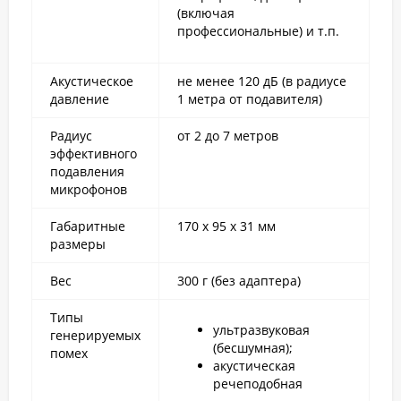
(включая
профессиональные) и т.п.
Акустическое
не менее 120 дБ (в радиусе
давление
1 метра от подавителя)
Радиус
от 2 до 7 метров
эффективного
подавления
микрофонов
Габаритные
170 х 95 х 31 мм
размеры
Вес
300 г (без адаптера)
Типы
ультразвуковая
генерируемых
(бесшумная);
помех
акустическая
речеподобная