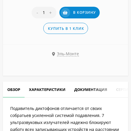
-
+
В КОРЗИНУ
КУПИТЬ В 1 КЛИК
Эль-Монте
ОБЗОР
ХАРАКТЕРИСТИКИ
ДОКУМЕНТАЦИЯ
СЕРТИ
Подавитель диктофонов отличается от своих
собратьев усиленной системой подавления. 7
ультразвуковых излучателей надежно блокируют
работу всех записывающих устройств на расстоянии