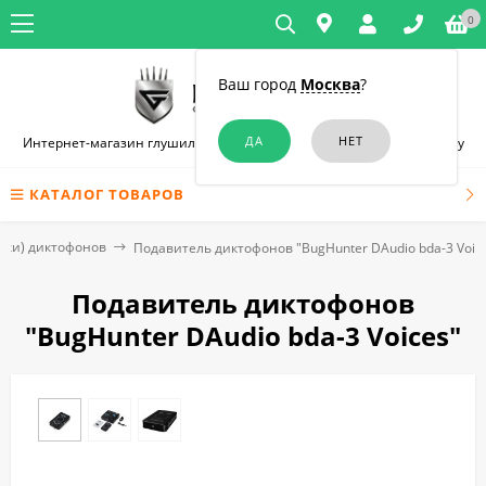
0
Ваш город
Москва
?
Интернет-магазин глушилок связи и диктофонов в Ростове-на-Дону
КАТАЛОГ ТОВАРОВ
лки) диктофонов
Подавитель диктофонов "BugHunter DAudio bda-3 Voic
Подавитель диктофонов
"BugHunter DAudio bda-3 Voices"