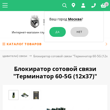
0
Ваш город
Москва
?
Интернет-магазин глушилок связи и диктофонов в Москве
КАТАЛОГ ТОВАРОВ
подавители) связи
Блокиратор сотовой связи "Терминатор 60-5G (12х3
Блокиратор сотовой связи
"Терминатор 60-5G (12х37)"