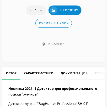
-
+
В КОРЗИНУ
КУПИТЬ В 1 КЛИК
Эль-Монте
ОБЗОР
ХАРАКТЕРИСТИКИ
ДОКУМЕНТАЦИЯ
СЕРТИ
Новинка 2021 г! Детектор для профессионального
поиска "жучков"!
Детектор жучков "BugHunter Professional BH-04" —