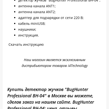
детектор жучков "BugHunter Professional BH-04";
антенна канала ANT1;
антенна канала ANT2;
адаптер для подзарядки от сети 220 В;
кабель miniUSB;
наушники;
инструкция.
Скачать инструкцию
Наш магазин является эксклюзивным
дистрибьютором товаров i4Technology
Купить детектор жучков "BugHunter
Professional BH-04" в Москве вы можете,
сделав заказ на нашем сайте. BugHunter
Professional BH-04: цена, отзывы,