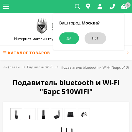
0
Ваш город
Москва
?
Интернет-магазин глушилок связи и диктофонов в Москве
КАТАЛОГ ТОВАРОВ
тели) связи
Глушилки Wi-Fi
Подавитель bluetooth и Wi-Fi "Барс ​510WI
Подавитель bluetooth и Wi-Fi
"Барс ​510WIFI"