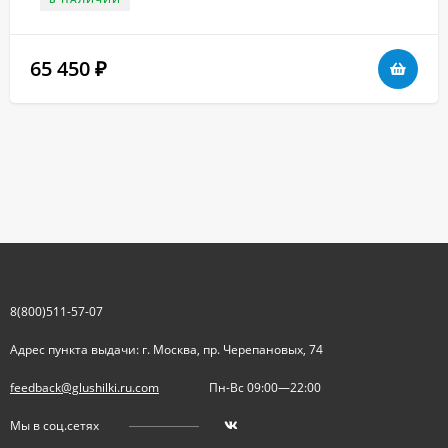
65 450
₽
8(800)511-57-07
Адрес пункта выдачи: г. Москва, пр. Черепановых, 74
feedback@glushilki.ru.com
Пн-Вс 09:00—22:00
Мы в соц.сетях