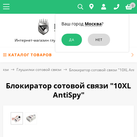
0
Ваш город
Москва
?
Интернет-магазин глушилок связи и диктофонов в Москве
КАТАЛОГ ТОВАРОВ
связи
Глушилки сотовой связи
Блокиратор сотовой связи "10XL Anti
Блокиратор сотовой связи "10XL
AntiSpy"