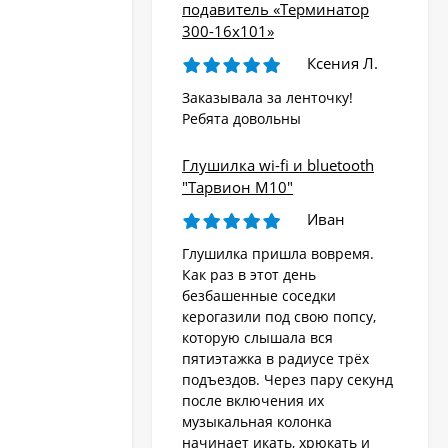
подавитель «Терминатор
300-16х101»
Ксения Л.
Заказывала за ленточку!
Ребята довольны
Глушилка wi-fi и bluetooth
"Тарвион M10"
Иван
Глушилка пришла вовремя.
Как раз в этот день
безбашенные соседки
керогазили под свою попсу,
которую слышала вся
пятиэтажка в радиусе трёх
подъездов. Через пару секунд
после включения их
музыкальная колонка
начинает икать, хрюкать и