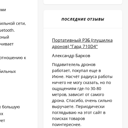
ими
ПОСЛЕДНИЕ ОТЗЫВЫ
ильной сети,
etooth.
ежный
Портативный РЭБ (глушилка
ечивает
дронов) "Гард 710D4"
Александр Барков
 отношению к
Подавителель дронов
работает, покупал еще в
обильных
Июне. Насчёт радиуса работы
ничего не могу сказать, но по
ощущениям где-то 30-80
метров, зависит от самого
дрона. Спасибо, очень сильно
выручаете. Периодически
х большую
поглядываю на этот сайт в
ых
поисках товаров
ует
поинтереснее.