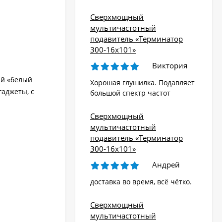
Сверхмощный
мультичастотный
подавитель «Терминатор
300-16х101»
Виктория
ый «белый
Хорошая глушилка. Подавляет
гаджеты, с
большой спектр частот
Сверхмощный
мультичастотный
подавитель «Терминатор
300-16х101»
Андрей
доставка во время, всё чётко.
Сверхмощный
мультичастотный