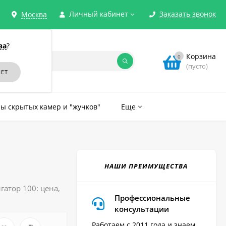
Личный кабинет
Заказать звонок
Москва
ва
?
Корзина
0
(пусто)
ы скрытых камер и "жучков"
Еще
НАШИ ПРЕИМУЩЕСТВА
атор 100: цена,
Профессиональные
консультации
Работаем с 2011 года и знаем