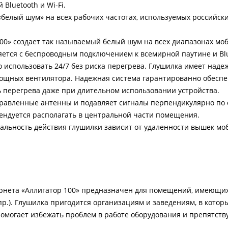
Bluetooth и Wi-Fi.
«белый шум» на всех рабочих частотах, используемых российск
00» создает так называемый белый шум на всех диапазонах моб
яется с беспроводным подключением к всемирной паутине и Blu
использовать 24/7 без риска перегрева. Глушилка имеет над
 мощных вентилятора. Надежная система гарантированно обесп
ь перегрева даже при длительном использовании устройства.
равленные антенны и подавляет сигналы перпендикулярно по
ендуется располагать в центральной части помещения.
альность действия глушилки зависит от удаленности вышек м
ернета «Аллигатор 100» предназначен для помещений, имеющи
пр.). Глушилка пригодится организациям и заведениям, в котор
омогает избежать проблем в работе оборудования и препятств