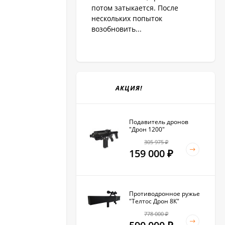
потом затыкается. После
нескольких попыток
возобновить...
АКЦИЯ!
Подавитель дронов
"Дрон 1200"
305 975
₽
159 000
₽
Противодронное ружье
"Телтос Дрон 8К"
778 000
₽