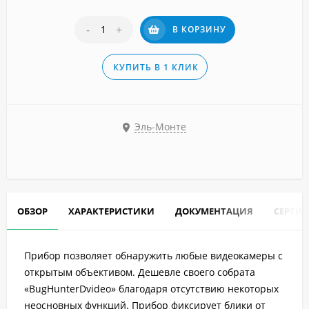
-
+
В КОРЗИНУ
КУПИТЬ В 1 КЛИК
Эль-Монте
ОБЗОР
ХАРАКТЕРИСТИКИ
ДОКУМЕНТАЦИЯ
СЕРТИ
Прибор позволяет обнаружить любые видеокамеры с
открытым объективом. Дешевле своего собрата
«BugHunterDvideo» благодаря отсутствию некоторых
неосновных функций. Прибор фиксирует блики от