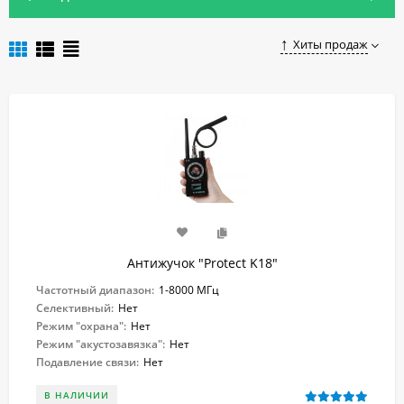
Чтобы купить антижучок в Новосибирске, достаточно
оформить заказ в нашем онлайн-магазине.
Хиты продаж
Антижучок "Protect K18"
Частотный диапазон:
1-8000 МГц
Селективный:
Нет
Режим "охрана":
Нет
Режим "акустозавязка":
Нет
Подавление связи:
Нет
В НАЛИЧИИ