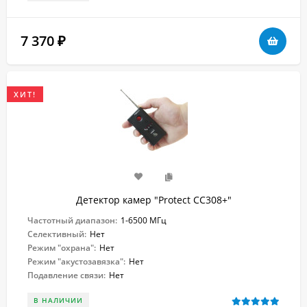
7 370
₽
ХИТ!
Детектор камер "Protect CC308+"
Частотный диапазон:
1-6500 МГц
Селективный:
Нет
Режим "охрана":
Нет
Режим "акустозавязка":
Нет
Подавление связи:
Нет
В НАЛИЧИИ