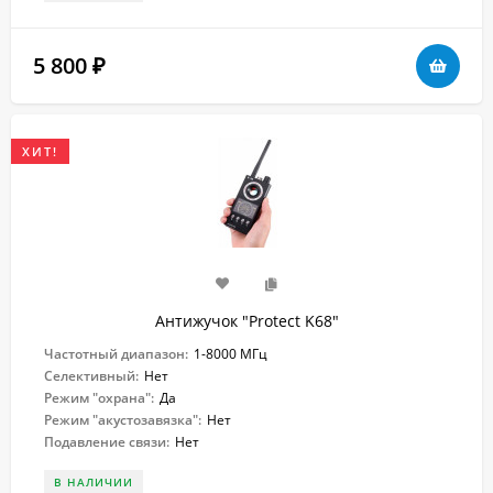
5 800
₽
ХИТ!
Антижучок "Protect K68"
Частотный диапазон:
1-8000 МГц
Селективный:
Нет
Режим "охрана":
Да
Режим "акустозавязка":
Нет
Подавление связи:
Нет
В НАЛИЧИИ