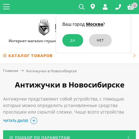
0
Ваш город
Москва
?
Интернет-магазин глушилок связи и диктофонов в Новосибирске
КАТАЛОГ ТОВАРОВ
Главная
Антижучки в Новосибирске
Антижучки в Новосибирске
Антижучки представляют собой устройства, с помощью
которых можно определить установленные средства
прослушки или скрытой слежки. Чаще всего устройства
используются для защиты информации, ведь зачастую она
ЧИТАТЬ ДАЛЕЕ
стоит очень дорого. Приборы стали достаточно
популярными благодаря простоте использования и ряду
дополнительных преимуществ.
ПОДБОР ПО ПАРАМЕТРАМ