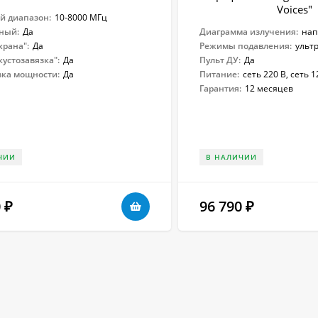
Voices"
й диапазон:
10-8000 МГц
ный:
Да
Диаграмма излучения:
нап
храна":
Да
Режимы подавления:
ульт
устозавязка":
Да
Пульт ДУ:
Да
вка мощности:
Да
Питание:
сеть 220 В, сеть 1
Гарантия:
12 месяцев
ЧИИ
В НАЛИЧИИ
0
96 790
₽
₽