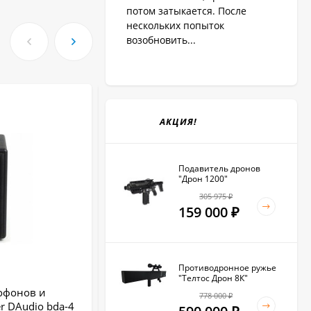
потом затыкается. После
нескольких попыток
возобновить...
ХИТ!
АКЦИЯ!
Подавитель дронов
"Дрон 1200"
305 975
₽
159 000
₽
Противодронное ружье
"Телтос Дрон 8К"
офонов и
Средство защиты переговоров
778 000
₽
r DAudio bda-4
«UltraSonic-120-Рhantom»