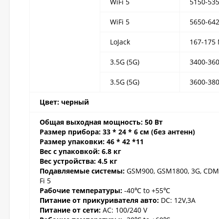
WiFi 5
5150-53
WiFi 5
5650-64
LoJack
167-175
3.5G (5G)
3400-36
3.5G (5G)
3600-38
Цвет: черный
Общая выходная мощность:
50 Вт
Размер прибора:
33 * 24 * 6 см (без антенн)
Размер упаковки: 46 * 42 *11
Вес с упаковкой: 6.8 кг
Вес устройств
а: 4.5 кг
Подавляемые системы:
GSM900, GSM1800, 3G, CDMA, 
Fi 5
Рабочие температуры:
-40℃ to +55℃
Питание от прикуривателя авто:
DC: 12V,3A
Питание от сети:
AC: 100/240 V