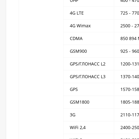
UHF
400 - 47
4G LTE
725 - 77
4G Wimax
2500 - 2
CDMA
850 894
GSM900
925 - 96
GPS/ГЛОНАСС L2
1200-13
GPS/ГЛОНАСС L3
1370-14
GPS
1570-15
GSM1800
1805-18
3G
2110-11
WiFi 2,4
2400-25