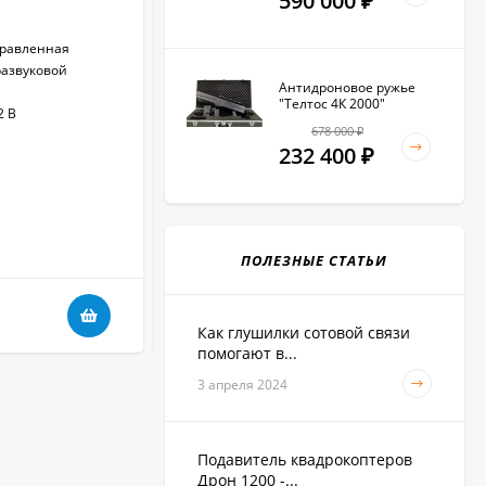
590 000
₽
Диаграмма излучения:
направленная
равленная
Режимы подавления:
акустический
развуковой
Подавление связи:
Да
Антидроновое ружье
Количество УЗ-излучателей:
120
"Телтос 4К 2000"
2 В
Пульт ДУ:
Да
678 000
₽
232 400
₽
В НАЛИЧИИ
ПОЛЕЗНЫЕ СТАТЬИ
97 880
₽
Как глушилки сотовой связи
помогают в...
3 апреля 2024
Подавитель квадрокоптеров
Дрон 1200 -...