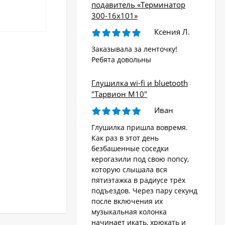
подавитель «Терминатор
300-16х101»
Ксения Л.
Заказывала за ленточку!
Ребята довольны
Глушилка wi-fi и bluetooth
"Тарвион M10"
Иван
Глушилка пришла вовремя.
Как раз в этот день
безбашенные соседки
керогазили под свою попсу,
которую слышала вся
пятиэтажка в радиусе трёх
подъездов. Через пару секунд
после включения их
музыкальная колонка
начинает икать, хрюкать и