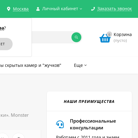
Личный кабинет
Заказать звонок
Москва
ва
?
Корзина
0
(пусто)
ы скрытых камер и "жучков"
Еще
НАШИ ПРЕИМУЩЕСТВА
ки». Monster
Профессиональные
консультации
Работаем с 2011 года и знаем