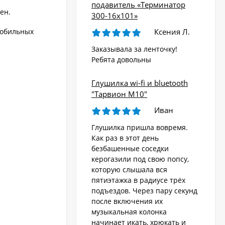
подавитель «Терминатор
ен.
300-16х101»
Ксения Л.
мобильных
Заказывала за ленточку!
Ребята довольны
Глушилка wi-fi и bluetooth
"Тарвион M10"
Иван
Глушилка пришла вовремя.
Как раз в этот день
безбашенные соседки
керогазили под свою попсу,
которую слышала вся
пятиэтажка в радиусе трёх
подъездов. Через пару секунд
после включения их
музыкальная колонка
начинает икать, хрюкать и