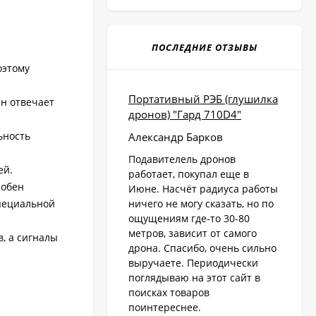
ПОСЛЕДНИЕ ОТЗЫВЫ
оэтому
Портативный РЭБ (глушилка
йн отвечает
дронов) "Гард 710D4"
ьность
Александр Барков
Подавителель дронов
ей.
работает, покупал еще в
собен
Июне. Насчёт радиуса работы
ничего не могу сказать, но по
специальной
ощущениям где-то 30-80
метров, зависит от самого
, а сигналы
дрона. Спасибо, очень сильно
выручаете. Периодически
поглядываю на этот сайт в
поисках товаров
поинтереснее.