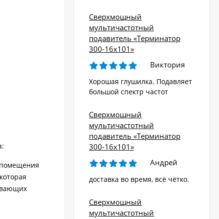
Сверхмощный
мультичастотный
подавитель «Терминатор
300-16х101»
Виктория
Хорошая глушилка. Подавляет
большой спектр частот
Сверхмощный
мультичастотный
подавитель «Терминатор
а:
300-16х101»
Андрей
е помещения
которая
доставка во время, всё чётко.
ивающих
Сверхмощный
мультичастотный