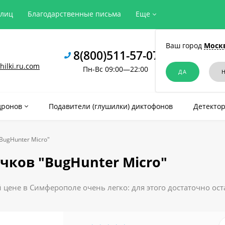
рлиц
Благодарственные письма
Еще
Ваш город
Моск
8(800)511-57-07
ilki.ru.com
Пн-Вс 09:00—22:00
дронов
Подавители (глушилки) диктофонов
Детектор
BugHunter Micro"
чков "BugHunter Micro"
 цене в Симферополе очень легко: для этого достаточно ост