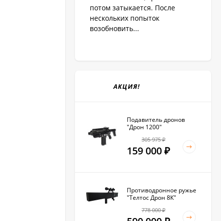
потом затыкается. После
нескольких попыток
возобновить...
АКЦИЯ!
Подавитель дронов
"Дрон 1200"
305 975
₽
159 000
₽
Противодронное ружье
"Телтос Дрон 8К"
778 000
₽