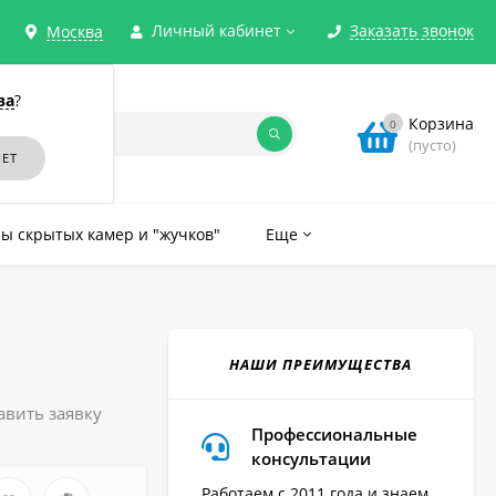
Личный кабинет
Заказать звонок
Москва
ва
?
Корзина
0
(пусто)
ы скрытых камер и "жучков"
Еще
НАШИ ПРЕИМУЩЕСТВА
авить заявку
Профессиональные
консультации
Работаем с 2011 года и знаем