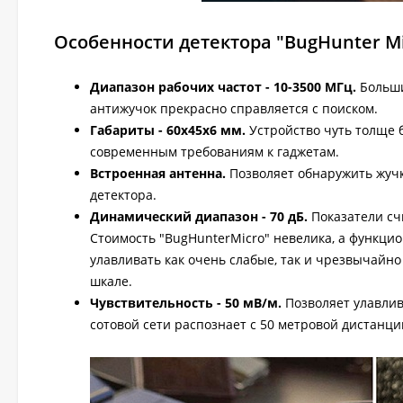
Особенности детектора "BugHunter Mi
Диапазон рабочих частот - 10-3500 МГц.
Больши
антижучок прекрасно справляется с поиском.
Габариты - 60x45x6 мм.
Устройство чуть толще б
современным требованиям к гаджетам.
Встроенная антенна.
Позволяет обнаружить жучк
детектора.
Динамический диапазон - 70 дБ.
Показатели сч
Стоимость "BugHunterMiсro" невелика, а функци
улавливать как очень слабые, так и чрезвычайн
шкале.
Чувствительность - 50 мВ/м.
Позволяет улавлив
сотовой сети распознает с 50 метровой дистанци