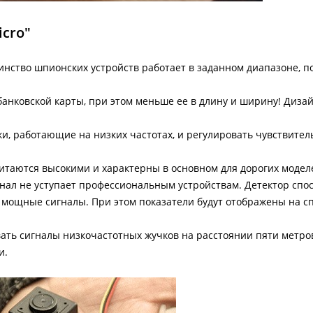
cro"
нство шпионских устройств работает в заданном диапазоне, п
анковской карты, при этом меньше ее в длину и ширину! Диза
и, работающие на низких частотах, и регулировать чувствител
итаются высокими и характерны в основном для дорогих модел
онал не уступает профессиональным устройствам. Детектор спо
о мощные сигналы. При этом показатели будут отображены на 
ать сигналы низкочастотных жучков на расстоянии пяти метров
и.