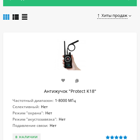
Чтобы купить антижучок в Симферополе, достаточно
оформить заказ в онлайн-магазине «Глушилки».
Хиты продаж
Антижучок "Protect K18"
Частотный диапазон:
1-8000 МГц
Селективный:
Нет
Режим "охрана":
Нет
Режим "акустозавязка":
Нет
Подавление связи:
Нет
В НАЛИЧИИ