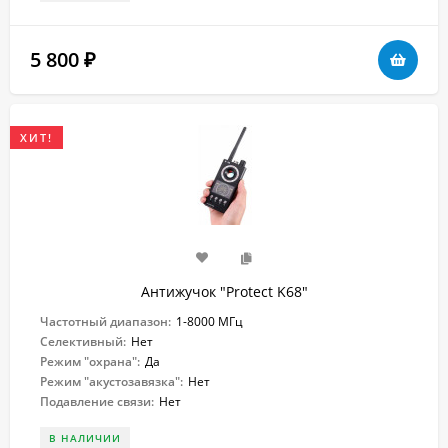
5 800
₽
ХИТ!
Антижучок "Protect K68"
Частотный диапазон:
1-8000 МГц
Селективный:
Нет
Режим "охрана":
Да
Режим "акустозавязка":
Нет
Подавление связи:
Нет
В НАЛИЧИИ