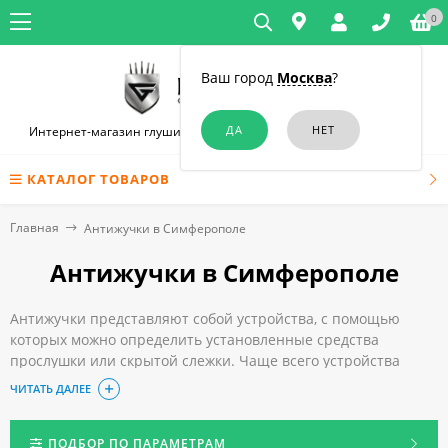
0
Ваш город
Москва
?
Интернет-магазин глушилок связи и диктофонов в Симферополе
КАТАЛОГ ТОВАРОВ
Главная
Антижучки в Симферополе
Антижучки в Симферополе
Антижучки представляют собой устройства, с помощью
которых можно определить установленные средства
прослушки или скрытой слежки. Чаще всего устройства
используются для защиты информации, ведь зачастую она
ЧИТАТЬ ДАЛЕЕ
стоит очень дорого. Приборы стали достаточно
популярными благодаря простоте использования и ряду
дополнительных преимуществ.
ПОДБОР ПО ПАРАМЕТРАМ