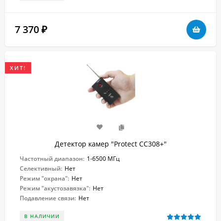
7 370
₽
ХИТ!
Детектор камер "Protect CC308+"
Частотный диапазон:
1-6500 МГц
Селективный:
Нет
Режим "охрана":
Нет
Режим "акустозавязка":
Нет
Подавление связи:
Нет
В НАЛИЧИИ