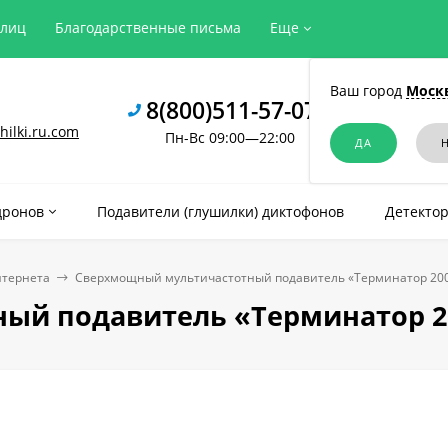
рлиц
Благодарственные письма
Еще
Ваш город
Моск
8(800)511-57-07
ilki.ru.com
Пн-Вс 09:00—22:00
дронов
Подавители (глушилки) диктофонов
Детектор
нтернета
Сверхмощный мультичастотный подавитель «Терминатор 200
ый подавитель «Терминатор 2