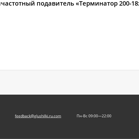
ичастотный подавитель «Терминатор 200-18
feedback@glushilki.ru.com
Пн-Вс 09:00—22:00