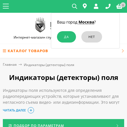
0
Ваш город
Москва
?
Интернет-магазин глушилок связи и диктофонов в Москве
КАТАЛОГ ТОВАРОВ
Главная
Индикаторы (детекторы) поля
Индикаторы (детекторы) поля
Индикаторы поля используются для определения
радиопередающих устройств, которые устанавливают для
негласного съема видео- или аудиоинформации. Это могут
быть всевозможные радиомикрофоны, сотовые телефоны,
ЧИТАТЬ ДАЛЕЕ
видеокамеры, работающие по радиоканалу и другие.
Чтобы приобрести индикатор (детектор) поля в Москве,
достаточно оформить заказ в нашем интернет-магазине.
ПОДБОР ПО ПАРАМЕТРАМ