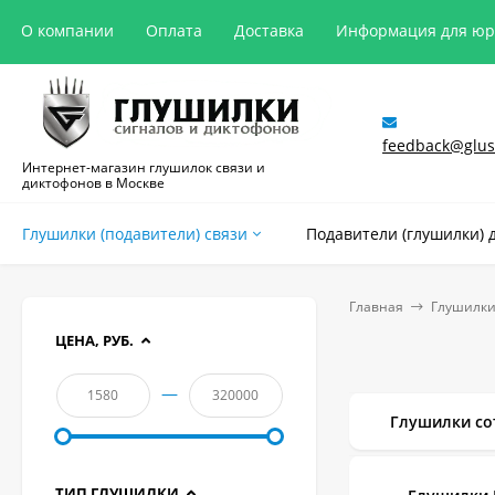
О компании
Оплата
Доставка
Информация для ю
feedback@glush
Интернет-магазин глушилок связи и
диктофонов в Москве
Глушилки (подавители) связи
Подавители (глушилки) 
Главная
Глушилки
ЦЕНА, РУБ.
—
Глушилки со
ТИП ГЛУШИЛКИ