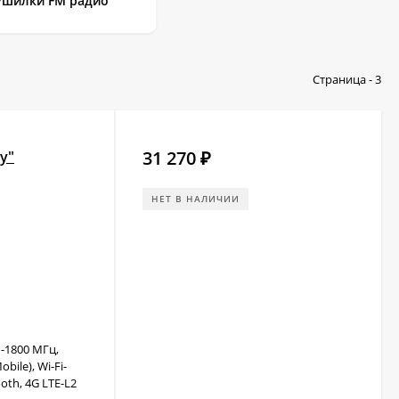
ушилки FM радио
Страница - 3
31 270
y"
₽
НЕТ В НАЛИЧИИ
-1800 МГц,
bile), Wi-Fi-
ooth, 4G LTE-L2