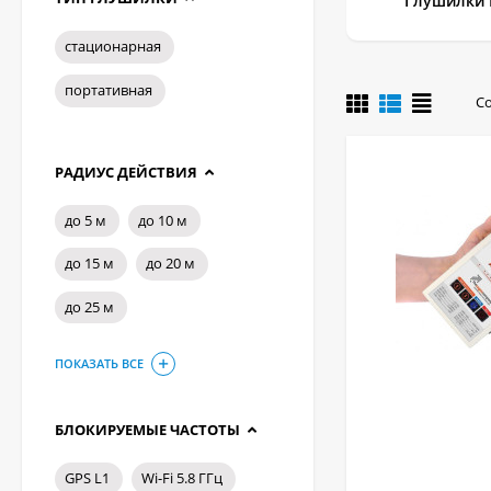
Глушилки 
стационарная
портативная
С
РАДИУС ДЕЙСТВИЯ
до 5 м
до 10 м
до 15 м
до 20 м
до 25 м
ПОКАЗАТЬ ВСЕ
БЛОКИРУЕМЫЕ ЧАСТОТЫ
GPS L1
Wi-Fi 5.8 ГГц