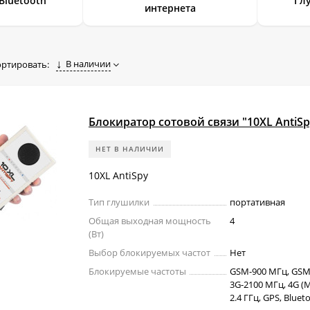
Bluetooth
Гл
интернета
В наличии
ортировать:
Блокиратор сотовой связи "10XL AntiSp
НЕТ В НАЛИЧИИ
10XL AntiSpy
Тип глушилки
портативная
Общая выходная мощность
4
(Вт)
Выбор блокируемых частот
Нет
Блокируемые частоты
GSM-900 МГц, GSM
3G-2100 МГц, 4G (Mo
2.4 ГГц, GPS, Bluet