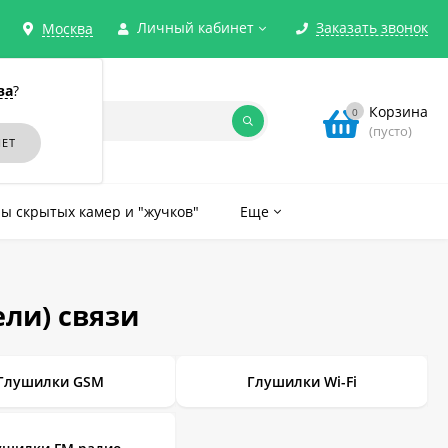
Личный кабинет
Заказать звонок
Москва
ва
?
Корзина
0
(пусто)
ы скрытых камер и "жучков"
Еще
ли) связи
Глушилки GSM
Глушилки Wi-Fi