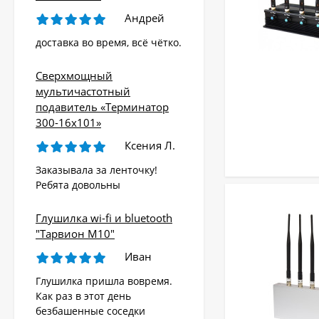
Андрей
доставка во время, всё чётко.
Сверхмощный
мультичастотный
подавитель «Терминатор
300-16х101»
Ксения Л.
Заказывала за ленточку!
Ребята довольны
Глушилка wi-fi и bluetooth
"Тарвион M10"
Иван
Глушилка пришла вовремя.
Как раз в этот день
безбашенные соседки