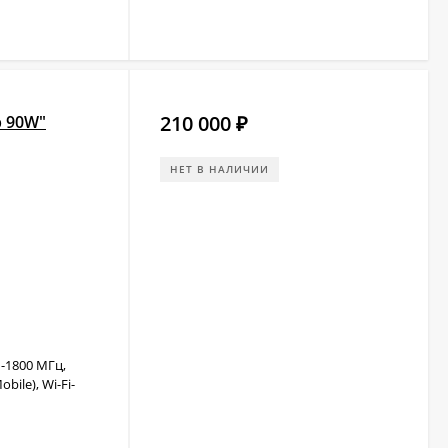
210 000
р 90W"
₽
НЕТ В НАЛИЧИИ
-1800 МГц,
bile), Wi-Fi-