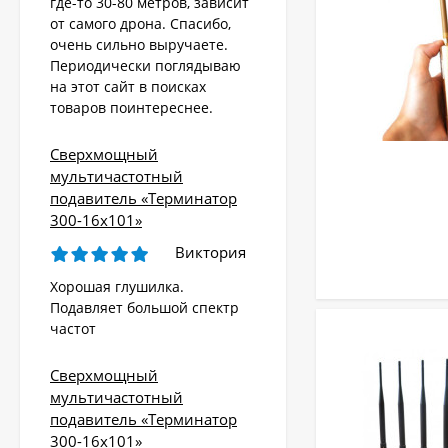
где-то 30-80 метров, зависит
от самого дрона. Спасибо,
очень сильно выручаете.
Периодически поглядываю
на этот сайт в поисках
товаров поинтереснее.
Сверхмощный
мультичастотный
подавитель «Терминатор
300-16х101»
Виктория
Хорошая глушилка.
Подавляет большой спектр
частот
Сверхмощный
мультичастотный
подавитель «Терминатор
300-16х101»