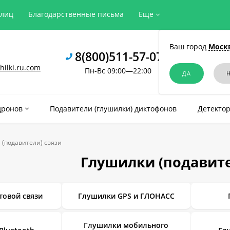
рлиц
Благодарственные письма
Еще
Ваш город
Моск
8(800)511-57-07
ilki.ru.com
Пн-Вс 09:00—22:00
дронов
Подавители (глушилки) диктофонов
Детектор
 (подавители) связи
Глушилки (подавите
товой связи
Глушилки GPS и ГЛОНАСС
Глушилки мобильного