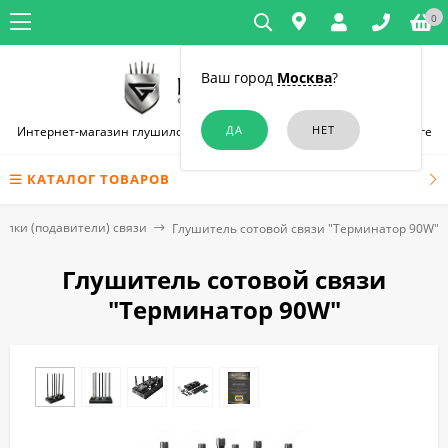
0
Ваш город
Москва
?
Интернет-магазин глушилок связи и диктофонов в Санкт-Петербурге
КАТАЛОГ ТОВАРОВ
илки (подавители) связи
Глушитель сотовой связи "Терминатор 90W"
Глушитель сотовой связи
"Терминатор 90W"