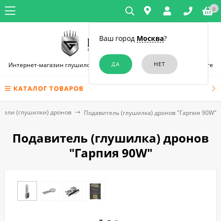
0
Ваш город
Москва
?
Интернет-магазин глушилок связи и диктофонов в Санкт-Петербурге
КАТАЛОГ ТОВАРОВ
тели (глушилки) дронов
Подавитель (глушилка) дронов "Гарпия 90W"
Подавитель (глушилка) дронов
"Гарпия 90W"