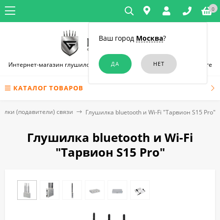
0
Ваш город
Москва
?
Интернет-магазин глушилок связи и диктофонов в Санкт-Петербурге
КАТАЛОГ ТОВАРОВ
илки (подавители) связи
Глушилка bluetooth и Wi-Fi "Тарвион S15 Pro"
Глушилка bluetooth и Wi-Fi
"Тарвион S15 Pro"