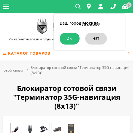
0
Ваш город
Москва
?
Интернет-магазин глушилок связи и диктофонов в Симферополе
КАТАЛОГ ТОВАРОВ
Блокиратор сотовой связи "Терминатор 35G-навигация
отовой связи
(8х13)"
Блокиратор сотовой связи
"Терминатор 35G-навигация
(8х13)"