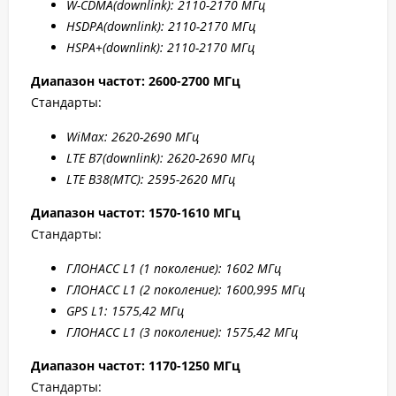
W-CDMA(
downlink): 2110-2170 МГц
HSDPA(
downlink): 2110-2170 МГц
HSPA+(
downlink): 2110-2170 МГц
Диапазон частот: 2
600-2700 МГц
Стандарты:
WiMax: 2
620-2
690 МГц
LTE B7
(downlink): 2
620-2
690 МГц
LTE B
38(МТС
): 2595-2620 МГц
Диапазон частот: 1570-1610 МГц
Стандарты:
ГЛОНАСС L1 (1 поколение): 1602 МГц
ГЛОНАСС L1 (2 поколение): 1600,995 МГц
GPS L1: 1575,42 МГц
ГЛОНАСС L1 (3 поколение): 1575,42 МГц
Диапазон частот: 1170-1250 МГц
Стандарты: