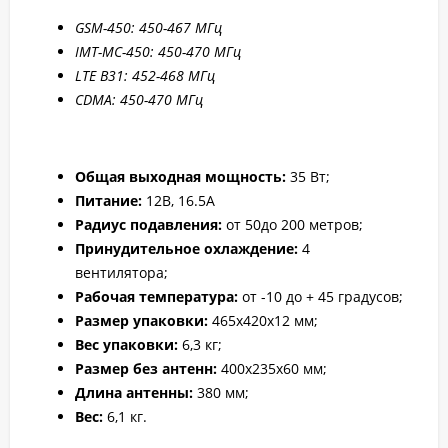
GSM-450: 450-467 МГц
IMT-MC-450: 450-470 МГц
LTE B31: 45
2-4
68 МГц
CDMA: 450-470 МГц
Общая выходная мощность:
35 Вт;
Питание:
12В, 16.5А
Радиус подавления:
от 50до 200 метров;
Принудительное охлаждение:
4
вентилятора;
Рабочая температура:
от -10 до + 45 градусов;
Размер упаковки:
465х420х12 мм;
Вес упаковки:
6,3 кг;
Размер без антенн:
400x235x60
мм;
Длина антенны:
380 мм;
Вес:
6,1 кг.