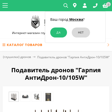
0
Ваш город
Москва
?
Интернет-магазин глушилок связи и диктофонов в Москве
КАТАЛОГ ТОВАРОВ
и (глушилки) дронов
Подавитель дронов "Гарпия АнтиДрон-10/105W"
Подавитель дронов "Гарпия
АнтиДрон-10/105W"