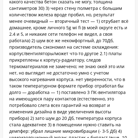
какого качества бетон сказать не могу, толщина
сантиметров 30) 3) через стену полметра с большим
количеством железа вроде пробил, но, результат
менее очевидный — вторичный тест — 1) отрубает всё
домашнее, кроме личного 5g wi fi (в моей округе есть и
2.4 и 5, и никакие сети телефон не видел, а своя
работала) 2) шум все же некомфортный, до 70Дб,
производитель сэкономил на системе охлаждения:
корпус/вентиляторы/может что-то другое 2.1) платы
прикреплены к корпусу-радиатору, следов
термоматериалов не замечено; не знаю окей это или
нет, но выглядит не достаточно умно с учетом
высокого нагревания корпуса. нет уверенности, что в
таком температурном формате прибор отработал бы
долго — доработка — 1) поставлено 3 ПК-вентилятора
на имеющуюся пару контактов (естественно, это
потребовало слета всех гарантий на возврат и
изменения дизайна в виде увеличения высоты
прибора) 2) зато шум до 20 Дб, температура корпуса
стала адекватнее 3) в помещении нужно ставить на
демпфер: убрал лишние микровибрации (- 3-5 Дб) 4)
шумоизоляционный экран: пластик + бипласт (еще -10-