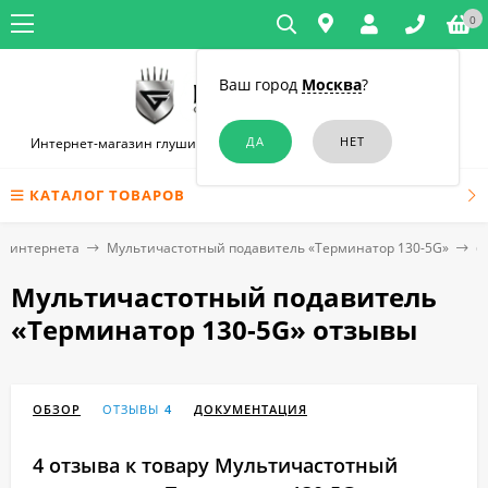
0
Ваш город
Москва
?
Интернет-магазин глушилок связи и диктофонов в Новосибирске
КАТАЛОГ ТОВАРОВ
о интернета
Мультичастотный подавитель «Терминатор 130-5G»
О
Мультичастотный подавитель
«Терминатор 130-5G» отзывы
ОБЗОР
ОТЗЫВЫ
4
ДОКУМЕНТАЦИЯ
4 отзыва к товару Мультичастотный