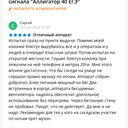
сигнала "Аллигатор 40 ЕГЭ"
НАПИСАТЬ КОММЕНТАРИЙ
Сергей
С
26 мая 2024 07:09
Отличный аппарат
Испытал сразу на пункте выдачи. Помимо моей
колонки блютуз вырубилось всё и у оператооа и у
людей в очереди! Классная штука! Потом испытал на
открытой местности. Глушит блютуз колонку при
лежачем на ней телефоне в метрах 20ти. Мне этого
вполне достаточно. Что бы соседи на улице не
слушали громко музыку по ночам. Аппарат собран
добротно. Блок питания мощный на 8А! Два
встроенных в корпус аппарата бесшумных
вентилятора, надеюсь обеспечат длительное
использование без перегрева. Через бетонную стену
не пробовал. Пишут, что не действует. Да мне и не
надо. Рекомендую для тех у кого на соседском участке
по ночам орет музон.